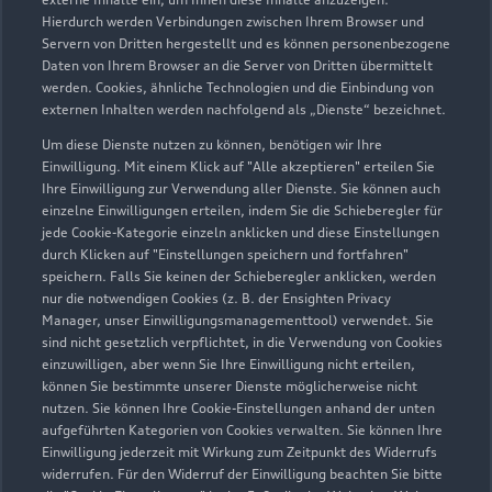
Hierdurch werden Verbindungen zwischen Ihrem Browser und
Servern von Dritten hergestellt und es können personenbezogene
Chamer Straße 130
Daten von Ihrem Browser an die Server von Dritten übermittelt
94315 Straubing
werden. Cookies, ähnliche Technologien und die Einbindung von
externen Inhalten werden nachfolgend als „Dienste“ bezeichnet.
09421 510280
Um diese Dienste nutzen zu können, benötigen wir Ihre
Einwilligung. Mit einem Klick auf "Alle akzeptieren" erteilen Sie
info.straubing@bierschneider.de
Ihre Einwilligung zur Verwendung aller Dienste. Sie können auch
einzelne Einwilligungen erteilen, indem Sie die Schieberegler für
jede Cookie-Kategorie einzeln anklicken und diese Einstellungen
Kontaktdaten herunterladen
durch Klicken auf "Einstellungen speichern und fortfahren"
speichern. Falls Sie keinen der Schieberegler anklicken, werden
nur die notwendigen Cookies (z. B. der Ensighten Privacy
Manager, unser Einwilligungsmanagementtool) verwendet. Sie
Öffnungszeiten
sind nicht gesetzlich verpflichtet, in die Verwendung von Cookies
einzuwilligen, aber wenn Sie Ihre Einwilligung nicht erteilen,
können Sie bestimmte unserer Dienste möglicherweise nicht
nutzen. Sie können Ihre Cookie-Einstellungen anhand der unten
Service
aufgeführten Kategorien von Cookies verwalten. Sie können Ihre
Geschlossen
,
öffnet am
Montag 07:00
Einwilligung jederzeit mit Wirkung zum Zeitpunkt des Widerrufs
widerrufen. Für den Widerruf der Einwilligung beachten Sie bitte