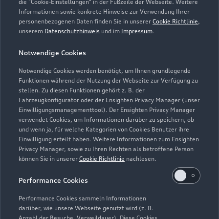
die "Cookie-Einstellungen" in der Fußzeile der Webseite. Weitere
Informationen sowie konkrete Hinweise zur Verwendung Ihrer
Montag - Freitag
07:00 - 18:00
personenbezogenen Daten finden Sie in unserer
Cookie Richtlinie
,
unserem
Datenschutzhinweis
und im
Impressum
.
Samstag -
Geschlossen
Sonntag
Notwendige Cookies
Notwendige Cookies werden benötigt, um Ihnen grundlegende
Funktionen während der Nutzung der Webseite zur Verfügung zu
stellen. Zu diesen Funktionen gehört z. B. der
Fahrzeugkonfigurator oder der Ensighten Privacy Manager (unser
Einwilligungsmanagementtool). Der Ensighten Privacy Manager
Zurück nach oben
verwendet Cookies, um Informationen darüber zu speichern, ob
und wenn ja, für welche Kategorien von Cookies Benutzer ihre
Einwilligung erteilt haben. Weitere Informationen zum Ensighten
Modelle
Privacy Manager, sowie zu Ihren Rechten als betroffene Person
können Sie in unserer
Cookie Richtlinie
nachlesen.
Kaufen & leasen
Alle Modelle
Performance Cookies
Modelle vergleichen
Service & Zubehör
Performance Cookies sammeln Informationen
Neuwagensuche
darüber, wie unsere Webseite genutzt wird (z. B.
Elektromodelle
Anzahl der Besuche, Verweildauer). Diese Cookies