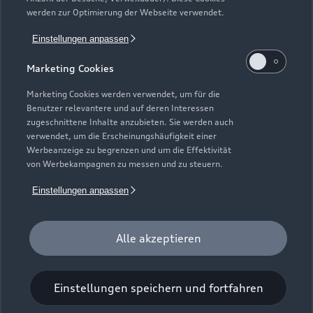
Gebrauchtwagensuche
Support
werden zur Optimierung der Webseite verwendet.
Saisonale Angebote
Plug-in-Hybride
Gebrauchtwagen
Einstellungen anpassen
Audi Services
Über Audi
Kundenservice
Finanzierung
Marketing Cookies
Garantie
Händlersuche
Aktionen & Angebote
Unternehmen
Marketing Cookies werden verwendet, um für die
Audi digital services
Benutzer relevantere und auf deren Interessen
Audi Code
Geschäftskunden
Karriere
zugeschnittene Inhalte anzubieten. Sie werden auch
myAudi
verwendet, um die Erscheinungshäufigkeit einer
Häufige Fragen (FAQ)
Investor Relations
Werbeanzeige zu begrenzen und um die Effektivität
© 2026 AUDI AG. Alle Rechte vorbehalten
von Werbekampagnen zu messen und zu steuern.
Audi Online Beratung
Presse & Media Center
Impressum
Rechtliches
Hinweisgebersystem
Einstellungen anpassen
Online-Terminvereinbarung
Datenschutz
Datenschutzinformation
Cookie-Einstellungen
Servicekontakt
Cookie-Richtlinie
Barrierefreiheit
Audi erleben
Alle akzeptieren
Digital Services Act
EU Data Act
Bordbuch & Bedienungsanleitungen
Newsletter
Verträge kündigen
Einstellungen speichern und fortfahren