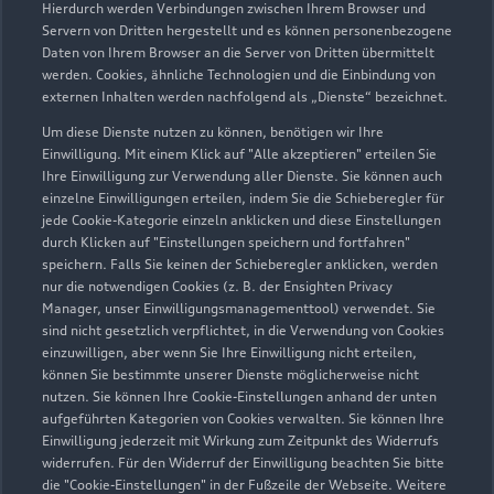
Hierdurch werden Verbindungen zwischen Ihrem Browser und
Servern von Dritten hergestellt und es können personenbezogene
Daten von Ihrem Browser an die Server von Dritten übermittelt
werden. Cookies, ähnliche Technologien und die Einbindung von
externen Inhalten werden nachfolgend als „Dienste“ bezeichnet.
Um diese Dienste nutzen zu können, benötigen wir Ihre
Einwilligung. Mit einem Klick auf "Alle akzeptieren" erteilen Sie
Ihre Einwilligung zur Verwendung aller Dienste. Sie können auch
Audi Pflegemitteltasche
einzelne Einwilligungen erteilen, indem Sie die Schieberegler für
jede Cookie-Kategorie einzeln anklicken und diese Einstellungen
Sommer
durch Klicken auf "Einstellungen speichern und fortfahren"
speichern. Falls Sie keinen der Schieberegler anklicken, werden
Damit Ihr Audi auch im Sommer glänzt: die
nur die notwendigen Cookies (z. B. der Ensighten Privacy
passende Pflege in einer Tasche.
Manager, unser Einwilligungsmanagementtool) verwendet. Sie
sind nicht gesetzlich verpflichtet, in die Verwendung von Cookies
Zur Audi Shopping World
einzuwilligen, aber wenn Sie Ihre Einwilligung nicht erteilen,
können Sie bestimmte unserer Dienste möglicherweise nicht
nutzen. Sie können Ihre Cookie-Einstellungen anhand der unten
aufgeführten Kategorien von Cookies verwalten. Sie können Ihre
Einwilligung jederzeit mit Wirkung zum Zeitpunkt des Widerrufs
widerrufen. Für den Widerruf der Einwilligung beachten Sie bitte
die "Cookie-Einstellungen" in der Fußzeile der Webseite. Weitere